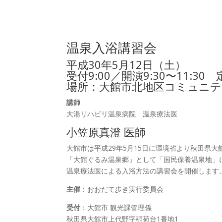
温泉入浴講習会
平成30年5月12日（土）
受付9:00／開演9:30〜11:30
場所：大館市北地区コミュニ
講師
大湯リハビリ温泉病院 温泉療法医
小笠原真澄 医師
大館市は平成29年5月15日に環境省より秋田県大
「大館ぐるみ温泉郷」として「国民保養温泉地」
温泉療法医による入浴方法の講習会を開催します
主催
：おおだて歩き実行委員会
受付
：大館市 観光課管理係
秋田県大館市上代野字稲荷台1番地1