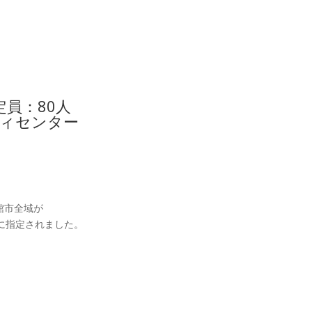
 定員：80人
ティセンター
館市全域が
に指定されました。
。