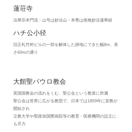
蓮荘寺
法華宗本門流・山号は妙法山・本尊は南無妙法蓮華経
ハチ公小径
旧正札竹村ビルの一部を解体した跡地にできた幅8m、長
さ60mの通り
大館聖パウロ教会
英国国教会の流れをくむ、聖公会という教派に所属
聖公会は世界に広がる教団で、日本では1859年に宣教が
開始され
立教大学や聖路加国際病院等の教育・医療機関の設立に
も尽力