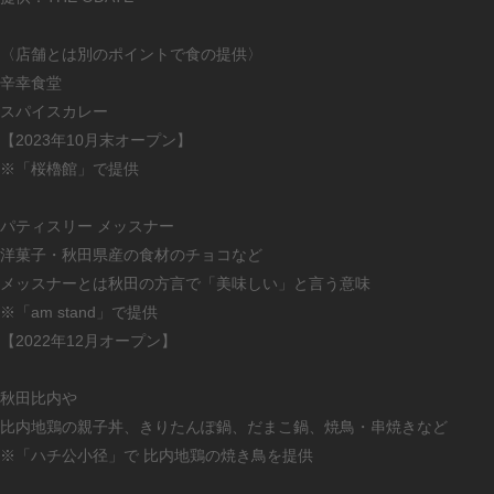
〈店舗とは別のポイントで食の提供〉
辛幸食堂
スパイスカレー
【2023年10月末オープン】
※「桜櫓館」で提供
パティスリー メッスナー
洋菓子・秋田県産の食材のチョコなど
メッスナーとは秋田の方言で「美味しい」と言う意味
※「am stand」で提供
【2022年12月オープン】
秋田比内や
比内地鶏の親子丼、きりたんぽ鍋、だまこ鍋、焼鳥・串焼きなど
※「ハチ公小径」で 比内地鶏の焼き鳥を提供