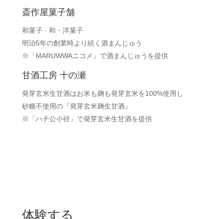
斎作屋菓子舗
和菓子 · 和・洋菓子
明治5年の創業時より続く酒まんじゅう
※「MARUWWAニコメ」で酒まんじゅうを提供
甘酒工房 十の瀬
発芽玄米生甘酒はお米も麹も発芽玄米を100%使用し
砂糖不使用の『発芽玄米麹生甘酒』
※「ハチ公小径」で発芽玄米生甘酒を提供
体験する