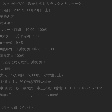
～秋の神社仏閣・教会を巡る リラックス＆ウォーク～
開催日：2024年 11月23日［土］
実施内容
約４キロ
スタート時間 10:00 100名
■スタート受付時間 9:30
■開会式 9:45
■最終ゴール締め切り時間 14:30
募集定員 100名
※定員になり次第、締め切り
参加費
大人・小人同額 5,000円（小学生以上）
主催 ： おおだて歩き実行委員会
事 務 局：秋田県大館市字三ノ丸13番地19 TEL：0186-43-7072
https://odateonsen-gastronomy.com/
〈食の提供ポイント〉