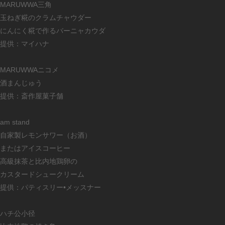
MARUWWA三角
玉ねぎ糀のクラムチャウダー
にんにく糀で作るバーニャカウダ
提供：マイハナ
MARUWWAニコメ
酒まんじゅう
提供：斎作屋菓子舗
am stand
自家製レモンサワー（お酒）
またはアイスコーヒー
高級抹茶と比内地鶏卵の
カスタードシュークリーム
提供：パティスリー•メッスナー
ハチ公小径