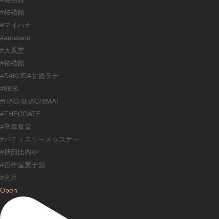
#桜櫓館
#マイハナ
#amstand
#大鳳堂
#桜櫓館
#SAKURA甘酒ラテ
#88米
#HACHIHACHIMAI
#THEODATE
#辛幸食堂
#パティスリーメッスナー
#秋田比内や
#斎作屋菓子舗
#光月
Open