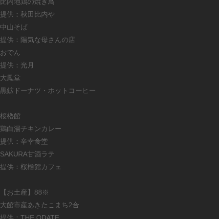
比内地鶏の焼き鳥
提供：秋田比内や
中山そば
提供：陽気な母さんの店
おでん
提供：光月
大鳳堂
黒鉱ドーナツ・ホットコーヒー
桜櫓館
鶏白湯チキンカレー
提供：辛幸食堂
SAKURA甘酒ラテ
提供：桜櫓館カフェ
【お土産】88※
大館市産あきたこまち2合
提供：THE ODATE