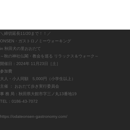
＼締切延長11/20まで！！／
ONSEN・ガストロノミーウォーキング
in 秋田犬の里おおだて
～秋の神社仏閣・教会を巡る リラックス＆ウォーク～
開催日：2024年 11月23日［土］
参加費
大人・小人同額 5,000円（小学生以上）
主催 ： おおだて歩き実行委員会
事 務 局：秋田県大館市字三ノ丸13番地19
TEL：0186-43-7072
https://odateonsen-gastronomy.com/