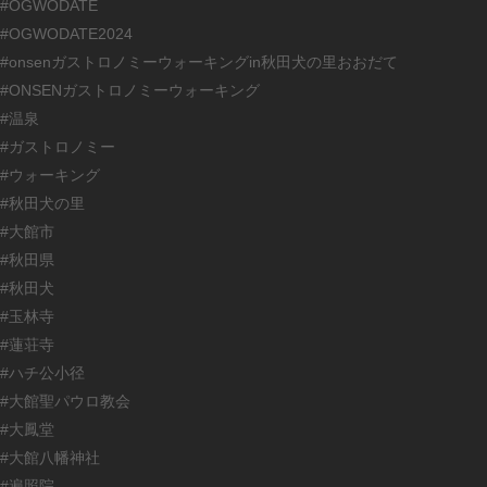
#OGWODATE
#OGWODATE2024
#onsenガストロノミーウォーキングin秋田犬の里おおだて
#ONSENガストロノミーウォーキング
#温泉
#ガストロノミー
#ウォーキング
#秋田犬の里
#大館市
#秋田県
#秋田犬
#玉林寺
#蓮荘寺
#ハチ公小径
#大館聖パウロ教会
#大鳳堂
#大館八幡神社
#遍照院