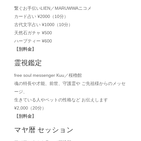
繋ぐお手伝いLIEN／MARUWWAニコメ
カード占い ¥2000（10分）
古代文字占い ¥1000（10分）
天然石ガチャ ¥500
ハーブティー ¥600
【別料金】
霊視鑑定
free soul messenger Kuu／桜櫓館
魂の特長や才能、前世、守護霊や ご先祖様からのメッセ
ージ、
生きている人やペットの性格など お伝えします
¥2,000（20分）
【別料金】
マヤ暦 セッション