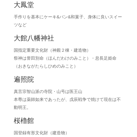
大鳳堂
手作りを基本にケーキ&パン&和菓子、身体に良いスイー
ツなど
大館八幡神社
国指定重要文化財（神殿２棟・建造物）
祭神は誉田別命（ほんだわけのみこと）・息長足姫命
（おきながたらしひめのみこと）
遍照院
真言宗智山派の寺院・山号は医王山
本尊は薬師如来であったが、戊辰戦争で焼けて現在は不
動明王。
桜櫓館
国登録有形文化財（建造物）